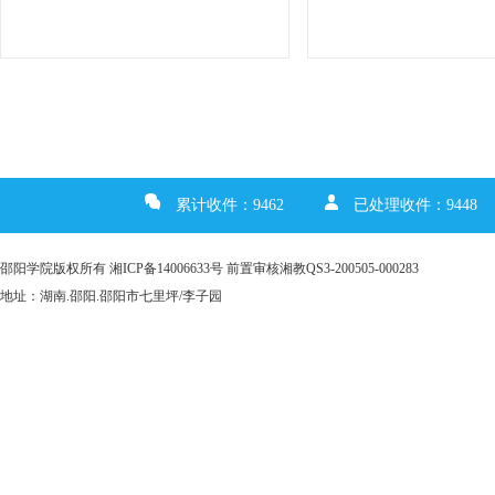
累计收件：9462
已处理收件：9448
邵阳学院版权所有 湘ICP备14006633号 前置审核湘教QS3-200505-000283
地址：湖南.邵阳.邵阳市七里坪/李子园