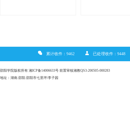
累计收件：9462
已处理收件：9448
邵阳学院版权所有 湘ICP备14006633号 前置审核湘教QS3-200505-000283
地址：湖南.邵阳.邵阳市七里坪/李子园